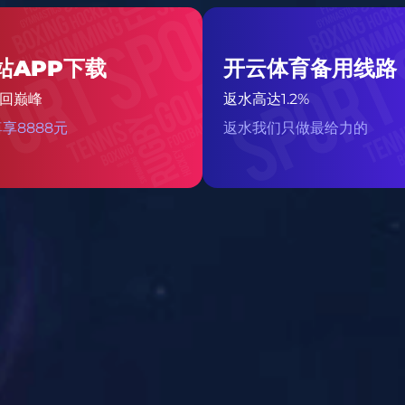
聚焦企业
首页
聚焦企业