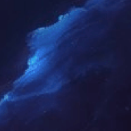
妙结合：传统文化在现
代体育中的创新表现
2026-05-17
实况足球2013广告牌
设计与创意分析探索游
戏营销新趋势
2026-05-16
宋代足球小将续写：少
年们的梦想与拼搏在绿
茵场上绽放光彩
2026-05-15