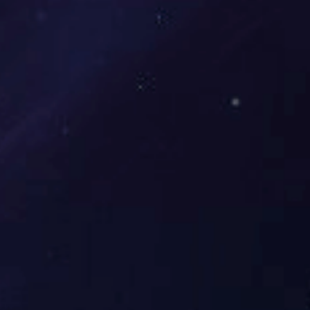
力量
能够让每个人发挥最大的潜力。在篮球这项集体运
职责，因此相互配合显得尤为重要。当团队成员彼
默契便形成了一股巨大的力量。
刚刚进入职业圈，他们需要学会如何融入团队。通
拓眼界，并提升自身技能。同时，也能在人际交往
重要性的理解。
一支团结有爱的球队，不仅能让运动员们更加投入
，在追逐篮球梦想过程中，加强团队合作意识，将
发展。
球梦想的旅程中，“坚持”二字显得尤为重要。从明
敢面对挫折，以及重视团队合作，这些都是实现理