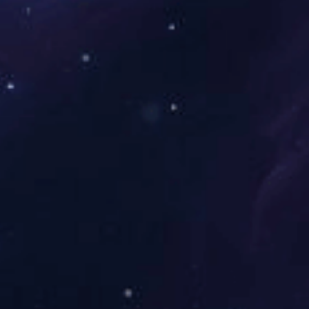
2026-05-17