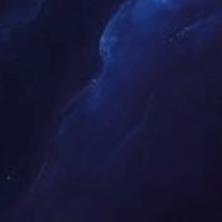
与青春活力的精彩画面
展现出青春的活力与运动的魅力。在这篇文章中，我们
捉，如何通过这些精彩画面体现出运动的激情与年轻人的