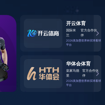
台
项目成果
聚焦企业
服务方向
找到
MKsports官方站