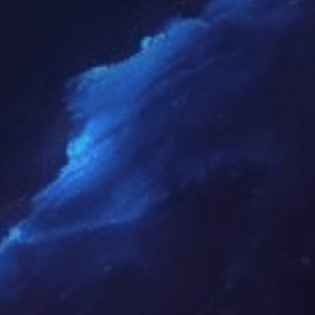
妙结合：传统文化在现
代体育中的创新表现
2026-05-17
实况足球2013广告牌
设计与创意分析探索游
戏营销新趋势
2026-05-16
宋代足球小将续写：少
年们的梦想与拼搏在绿
茵场上绽放光彩
2026-05-15