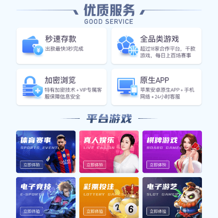
本文将深入探讨16号足球明星的辉煌历程与
背后故事，揭示他们如何在绿茵场上书写传
奇。通过对四个方面的详细阐述，我们将回
顾这些足球巨星从艰难起步到巅峰成就的过
程，探索他们在赛场上的卓越表现及个人魅
力。同时，我们也将关注他们的影响力以及
对年轻一代球员的激励作用。希望通过这篇
文章，让读者更加了解这些传奇人物所经历
的奋斗和荣耀。
1、成名之前的艰辛
岁月
每位足球明星在成名前都有着不为人知的艰
辛岁月，而16号球员们也不例外。他们大多
出身于普通家庭，从小便显露出对足球的热
爱。在社区的小场地上，他们用简单的训练
方式磨练自己的技巧，许多时光都是在风雨
中度过。这段时期不仅锻炼了他们身体素
质，更培养了顽强拼搏、不怕失败的精神。