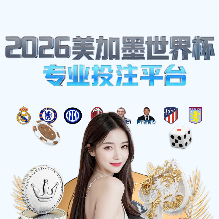
项目成果
首页
项目成果