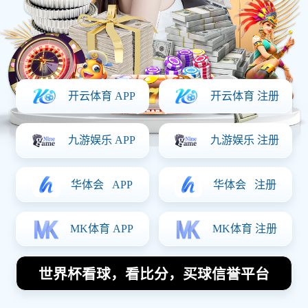
16号足球明星的辉煌历程与背后
故事揭秘他们如何在绿茵场上书
写传奇
2026-05-09